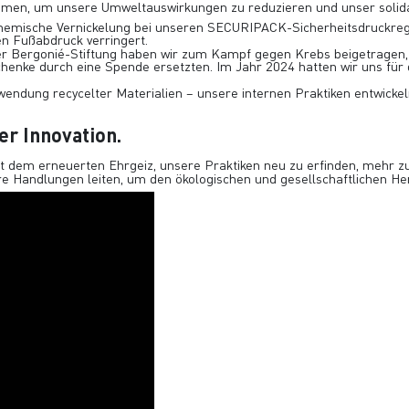
ommen, um unsere Umweltauswirkungen zu reduzieren und unser solid
hemische Vernickelung
bei unseren SECURIPACK-Sicherheitsdruckregle
en Fußabdruck verringert.
er
Bergonié-Stiftung
haben wir zum Kampf gegen Krebs beigetragen, u
chenke durch eine Spende ersetzten. Im Jahr 2024 hatten wir uns für
wendung recycelter Materialien –
unsere internen Praktiken
entwickel
er Innovation.
mit dem erneuerten Ehrgeiz, unsere Praktiken neu zu erfinden, mehr 
re Handlungen leiten, um den ökologischen und gesellschaftlichen H