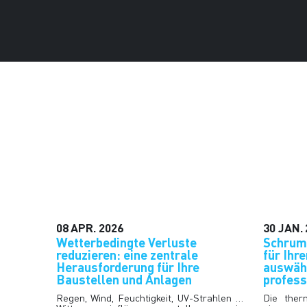
08
APR.
2026
30
JAN.
Wetterbedingte Verluste
Schrum
reduzieren: eine zentrale
für Ihre
Herausforderung für Ihre
auswähl
Baustellen und Anlagen
profes
Regen, Wind, Feuchtigkeit, UV-Strahlen …
Die ther