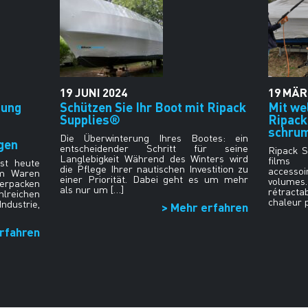
19
JUNI
2024
19
MÄR
tung
Schützen Sie Ihr Boot mit Ripack
Mit we
Supplies®
Ripack
schru
Die Überwinterung Ihres Bootes: ein
gen
entscheidender Schritt für seine
Ripack S
Langlebigkeit Während des Winters wird
films 
st heute
die Pflege Ihrer nautischen Investition zu
accessoi
um Waren
einer Priorität. Dabei geht es um mehr
volume
erpacken
als nur um […]
rétract
hlreichen
chaleur 
ndustrie,
> Mehr erfahren
rfahren