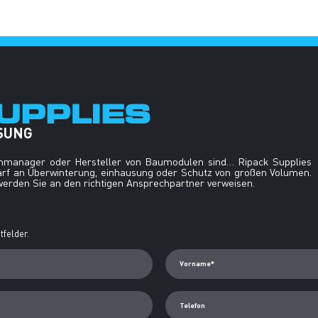
UPPLIES
ÖSUNG
enmanager oder Hersteller von Baumodulen sind… Ripack Supplies
arf an Überwinterung, einhausung oder Schutz von großen Volumen.
 werden Sie an den richtigen Ansprechpartner verweisen.
tfelder.
Vorname*
Telefon