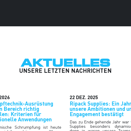
AKTUELLES
UNSERE LETZTEN NACHRICHTEN
2026
22
DEZ.
2025
pftechnik-Ausrüstung
Ripack Supplies: Ein Jahr
n Bereich richtig
unsere Ambitionen und u
en: Kriterien für
Engagement bestätigt
sionelle Anwendungen
Das zu Ende gehende Jahr war 
Supplies besonders dynamis
mische Schrumpfung ist heute
denn je waren unsere Team