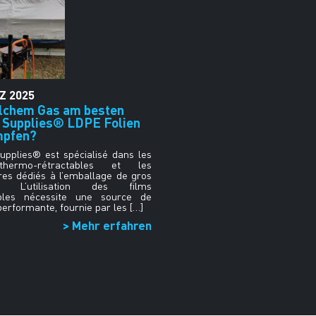
Z
2025
lchem Gas am besten
 Supplies® LDPE Folien
mpfen?
upplies® est spécialisé dans les
thermo-rétractables et les
res dédiés à l’emballage de gros
s. L’utilisation des films
ables nécessite une source de
performante, fournie par les […]
> Mehr erfahren