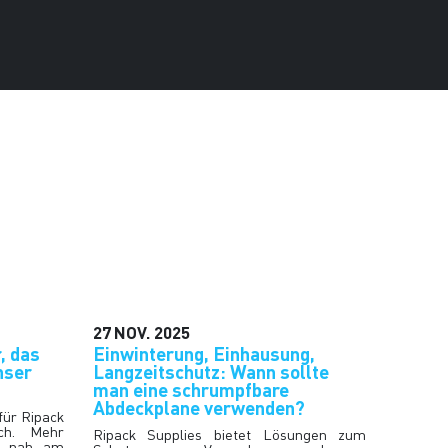
27
NOV.
2025
, das
Einwinterung, Einhausung,
nser
Langzeitschutz: Wann sollte
man eine schrumpfbare
Abdeckplane verwenden?
für Ripack
ch. Mehr
Ripack Supplies bietet Lösungen zum
s nah am