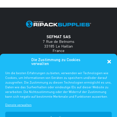
SEFMAT SAS
7 Rue de Betnoms
33185 Le Haillan
France
Die Zustimmung zu Cookies
Tel : +33(0)5 56 34 35 18
verwalten
www.sefmat.com
Um die besten Erfahrungen zu bieten, verwenden wir Technologien wie
Häufig gestellte Fragen
Cookies, um Informationen von Geräten zu speichern und/oder darauf
zuzugreifen. Die Zustimmung zu diesen Technologien ermöglicht es uns,
ES
DE
FR
EN
Daten wie das Surfverhalten oder eindeutige IDs auf dieser Website zu
verarbeiten. Die Nichtzustimmung oder der Widerruf der Zustimmung
kann sich negativ auf bestimmte Merkmale und Funktionen auswirken.
IMPRESSUM
Dienste verwalten
-
HINWEISE ZUM DATENSCHUTZ
- DIE ZUSTIMMUNG VERWALTEN