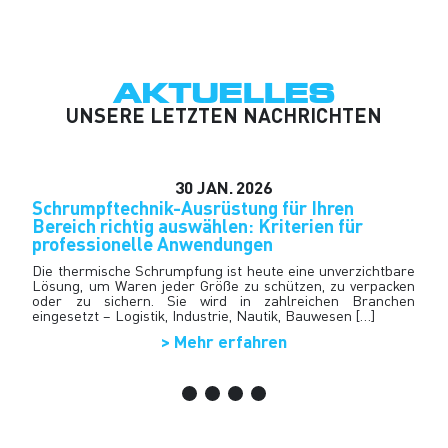
AKTUELLES
UNSERE LETZTEN NACHRICHTEN
30
JAN.
2026
Schrumpftechnik-Ausrüstung für Ihren
Rip
Bereich richtig auswählen: Kriterien für
Amb
professionelle Anwendungen
Das
bes
Die thermische Schrumpfung ist heute eine unverzichtbare
nah
Lösung, um Waren jeder Größe zu schützen, zu verpacken
Fach
oder zu sichern. Sie wird in zahlreichen Branchen
eingesetzt – Logistik, Industrie, Nautik, Bauwesen […]
> Mehr erfahren