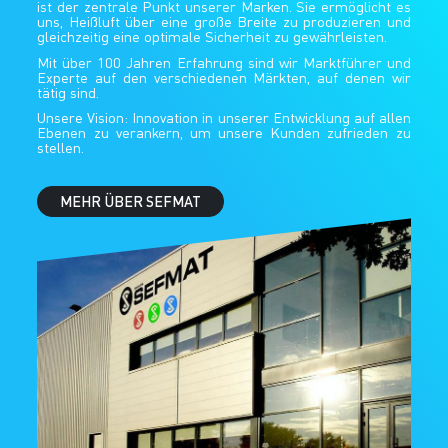
ist der zentrale Punkt unserer Marken. Sie ermöglicht es
uns, Heißluft über eine große Breite zu produzieren und
gleichzeitig eine optimale Sicherheit zu gewährleisten.
Mit über 100 Jahren Erfahrung sind wir Marktführer und
Experte auf den verschiedenen Märkten, auf denen wir
tätig sind.
Unsere Vision: Innovation in unserer Entwicklung auf allen
Ebenen zu verankern, um unsere Kunden zufrieden zu
stellen.
MEHR ÜBER SEFMAT