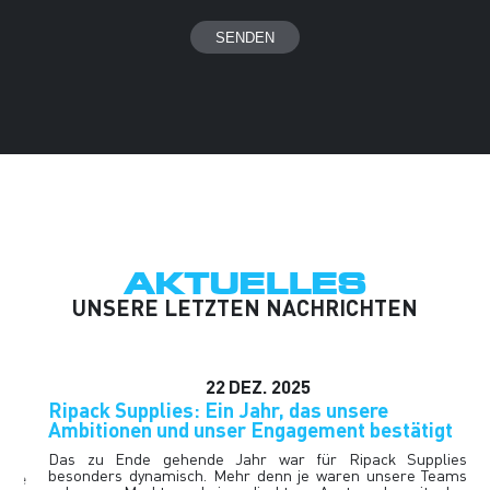
Mit seinen geländegängigen Rädern und seiner
Funktionsvielfalt ist der Wagen ein echter mobiler
Arbeitsplatz. Verlängerungen und Werkzeuge werden
sicher aufbewahrt.
Er ist leicht zu bewegen und sehr bequem für den
Bediener.
AKTUELLES
UNSERE LETZTEN NACHRICHTEN
22
DEZ.
2025
Ripack Supplies: Ein Jahr, das unsere
E
Ambitionen und unser Engagement bestätigt
W
A
Das zu Ende gehende Jahr war für Ripack Supplies
besonders dynamisch. Mehr denn je waren unsere Teams
re
R