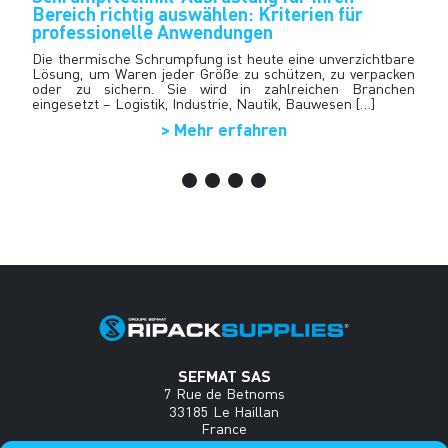
n
Bereich richtig auswählen: Kriterien für
A
professionelle Anwendungen
D
b
 …
Die thermische Schrumpfung ist heute eine unverzichtbare
n
le
Lösung, um Waren jeder Größe zu schützen, zu verpacken
F
ch
oder zu sichern. Sie wird in zahlreichen Branchen
en
eingesetzt – Logistik, Industrie, Nautik, Bauwesen […]
> Mehr erfahren
SEFMAT SAS
7 Rue de Betnoms
33185 Le Haillan
France