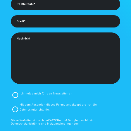
Postleitzahl*
Stadt*
Nachricht
Ich melde mich für den Newsletter an
Mit dem Absenden dieses Formulars akzeptiere ich die
Datenschutzrichtlinie.
Diese Website ist durch reCAPTCHA und Google geschützt:
Datenschutzrichtlinie
und
Nutzungsbedingungen
.