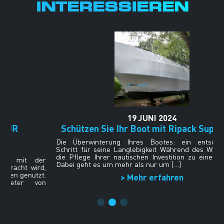
INTERESSIEREN
19
JUNI
2024
Schützen Sie Ihr Boot mit Ripack Supplies®
S
S
Die Überwinterung Ihres Bootes: ein entscheidender
Schritt für seine Langlebigkeit Während des Winters wird
U
die Pflege Ihrer nautischen Investition zu einer Priorität.
S
er
Dabei geht es um mehr als nur um […]
U
d,
S
t.
> Mehr erfahren
s
on
k