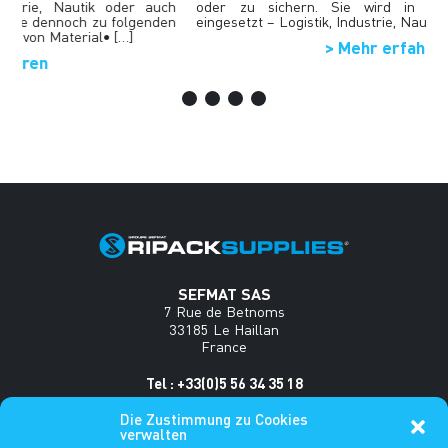
Logistik.Oft unterschätzt, können sie dennoch zu folgenden
e
Problemen führen:• Beschädigung von Material• […]
> Mehr erfahren
SEFMAT SAS
7 Rue de Betnoms
33185 Le Haillan
France
Tel : +33(0)5 56 34 35 18
www.sefmat.com
Die Zustimmung zu Cookies
verwalten
Häufig gestellte Fragen