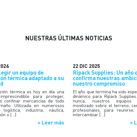
NOTICIAS
NUESTRAS ÚLTIMAS NOTICIAS
2026
22
DIC
2025
egir un equipo de
Ripack Supplies: Un año 
ión térmica adaptado a su
confirma nuestras ambic
ad
nuestro compromiso
ción térmica es hoy en día una
El año que termina ha sido esp
 imprescindible para proteger,
dinámico para Ripack Supplies
o confinar mercancías de todo
nunca, nuestros equipo
amaño. Utilizada en numerosos
movilizado sobre el terreno, ce
 logística, industria, náutica,
profesionales, para reunirse,
ión o […]
intercambiar […]
> Leer más
> 