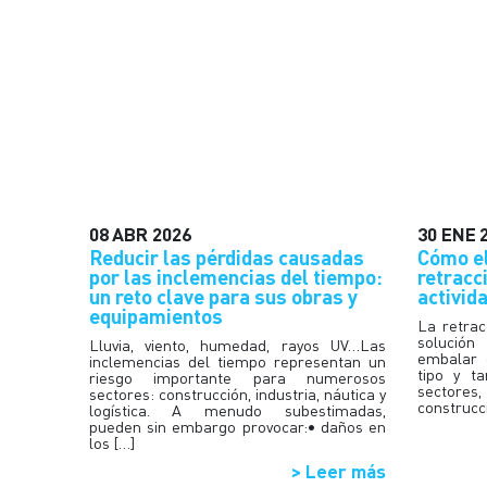
08
ABR
2026
30
ENE
Reducir las pérdidas causadas
Cómo el
por las inclemencias del tiempo:
retracc
un reto clave para sus obras y
activid
equipamientos
La retrac
solución
Lluvia, viento, humedad, rayos UV…Las
embalar 
inclemencias del tiempo representan un
tipo y t
riesgo importante para numerosos
sectores,
sectores: construcción, industria, náutica y
construcc
logística. A menudo subestimadas,
pueden sin embargo provocar:• daños en
los […]
> Leer más