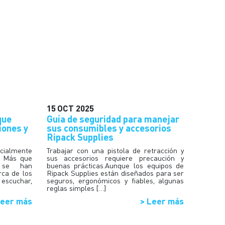
15
OCT
2025
que
Guía de seguridad para manejar
iones y
sus consumibles y accesorios
Ripack Supplies
ecialmente
Trabajar con una pistola de retracción y
. Más que
sus accesorios requiere precaución y
s se han
buenas prácticas.Aunque los equipos de
rca de los
Ripack Supplies están diseñados para ser
 escuchar,
seguros, ergonómicos y fiables, algunas
reglas simples […]
Leer más
> Leer más