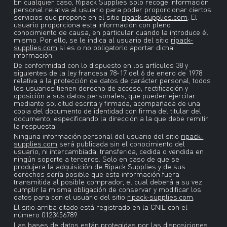
En cualquier caso, Ripack Supplies solo recoge información
personal relativa al usuario para poder proporcionar ciertos
servicios que propone en el sitio
ripack-supplies.com
. El
usuario proporciona esta información con pleno
conocimiento de causa, en particular cuando la introduce él
mismo. Por ello, se le indica al usuario del sitio
ripack-
supplies.com
si es o no obligatorio aportar dicha
información.
De conformidad con lo dispuesto en los artículos 38 y
siguientes de la ley francesa 78-17 del 6 de enero de 1978
relativa a la protección de datos de carácter personal, todos
los usuarios tienen derecho de acceso, rectificación y
oposición a sus datos personales, que pueden ejercitar
mediante solicitud escrita y firmada, acompañada de una
copia del documento de identidad con firma del titular del
documento, especificando la dirección a la que debe remitir
la respuesta.
Ninguna información personal del usuario del sitio
ripack-
supplies.com
será publicada sin el conocimiento del
usuario, ni intercambiada, transferida, cedida o vendida en
ningún soporte a terceros. Solo en caso de que se
produjera la adquisición de Ripack Supplies y de sus
derechos sería posible que esta información fuera
transmitida al posible comprador, el cual deberá a su vez
cumplir la misma obligación de conservar y modificar los
datos para con el usuario del sitio
ripack-supplies.com
.
El sitio arriba citado está registrado en la CNIL con el
número 0123456789.
Las bases de datos están protegidas por las disposiciones