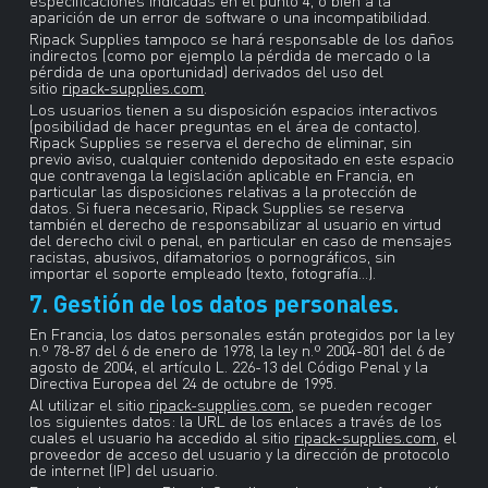
especificaciones indicadas en el punto 4, o bien a la
aparición de un error de software o una incompatibilidad.
Ripack Supplies tampoco se hará responsable de los daños
indirectos (como por ejemplo la pérdida de mercado o la
pérdida de una oportunidad) derivados del uso del
sitio
ripack-supplies.com
.
Los usuarios tienen a su disposición espacios interactivos
(posibilidad de hacer preguntas en el área de contacto).
Ripack Supplies se reserva el derecho de eliminar, sin
previo aviso, cualquier contenido depositado en este espacio
que contravenga la legislación aplicable en Francia, en
particular las disposiciones relativas a la protección de
datos. Si fuera necesario, Ripack Supplies se reserva
también el derecho de responsabilizar al usuario en virtud
del derecho civil o penal, en particular en caso de mensajes
racistas, abusivos, difamatorios o pornográficos, sin
importar el soporte empleado (texto, fotografía…).
7. Gestión de los datos personales.
En Francia, los datos personales están protegidos por la ley
n.º 78-87 del 6 de enero de 1978, la ley n.º 2004-801 del 6 de
agosto de 2004, el artículo L. 226-13 del Código Penal y la
Directiva Europea del 24 de octubre de 1995.
Al utilizar el sitio
ripack-supplies.com
, se pueden recoger
los siguientes datos: la URL de los enlaces a través de los
cuales el usuario ha accedido al sitio
ripack-supplies.com
, el
proveedor de acceso del usuario y la dirección de protocolo
de internet (IP) del usuario.