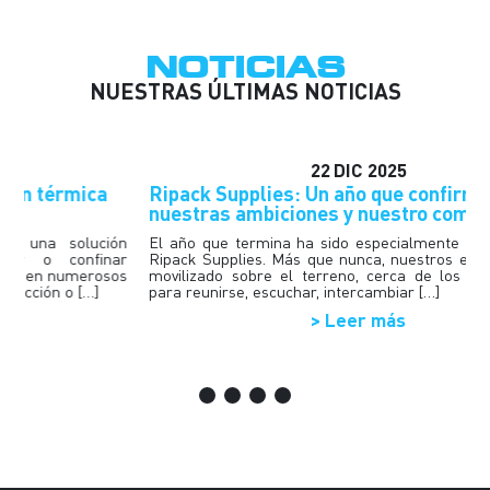
NOTICIAS
NUESTRAS ÚLTIMAS NOTICIAS
22
DIC
2025
Ripack Supplies: Un año que confirma
G
nuestras ambiciones y nuestro compromiso
c
ón
El año que termina ha sido especialmente dinámico para
T
ar
Ripack Supplies. Más que nunca, nuestros equipos se han
r
os
movilizado sobre el terreno, cerca de los profesionales,
d
para reunirse, escuchar, intercambiar […]
e
> Leer más