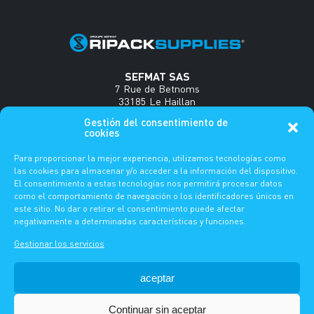
SEFMAT SAS
7 Rue de Betnoms
33185 Le Haillan
France
Gestión del consentimiento de
cookies
Tel : +33(0)5 56 34 35 18
www.sefmat.com
Para proporcionar la mejor experiencia, utilizamos tecnologías como
las cookies para almacenar y/o acceder a la información del dispositivo.
El consentimiento a estas tecnologías nos permitirá procesar datos
Pregunta frecuente
como el comportamiento de navegación o los identificadores únicos en
este sitio. No dar o retirar el consentimiento puede afectar
ES
DE
FR
EN
negativamente a determinadas características y funciones.
Gestionar los servicios
AVISO LEGAL
-
POLÍTICA DE PRIVACIDAD
aceptar
-
© 2026 -
Continuar sin aceptar