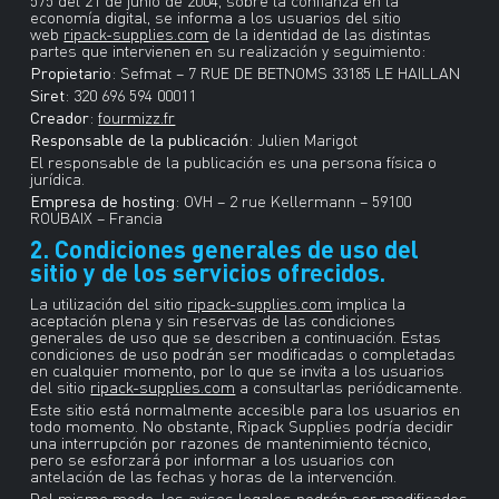
575 del 21 de junio de 2004, sobre la confianza en la
economía digital, se informa a los usuarios del sitio
web
ripack-supplies.com
de la identidad de las distintas
partes que intervienen en su realización y seguimiento:
Propietario
: Sefmat – 7 RUE DE BETNOMS 33185 LE HAILLAN
Siret
: 320 696 594 00011
Creador
:
fourmizz.fr
Responsable de la publicación
: Julien Marigot
El responsable de la publicación es una persona física o
jurídica.
Empresa de hosting
: OVH – 2 rue Kellermann – 59100
ROUBAIX – Francia
2. Condiciones generales de uso del
sitio y de los servicios ofrecidos.
La utilización del sitio
ripack-supplies.com
implica la
aceptación plena y sin reservas de las condiciones
generales de uso que se describen a continuación. Estas
condiciones de uso podrán ser modificadas o completadas
en cualquier momento, por lo que se invita a los usuarios
del sitio
ripack-supplies.com
a consultarlas periódicamente.
Este sitio está normalmente accesible para los usuarios en
todo momento. No obstante, Ripack Supplies podría decidir
una interrupción por razones de mantenimiento técnico,
pero se esforzará por informar a los usuarios con
antelación de las fechas y horas de la intervención.
Del mismo modo, los avisos legales podrán ser modificados