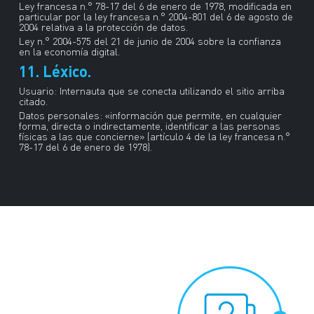
Ley francesa n.° 78-17 del 6 de enero de 1978, modificada en
particular por la ley francesa n.° 2004-801 del 6 de agosto de
2004 relativa a la protección de datos.
Ley n.° 2004-575 del 21 de junio de 2004 sobre la confianza
en la economía digital.
11. Léxico.
Usuario: Internauta que se conecta utilizando el sitio arriba
citado.
Datos personales: «información que permite, en cualquier
forma, directa o indirectamente, identificar a las personas
físicas a las que concierne» (artículo 4 de la ley francesa n.°
78-17 del 6 de enero de 1978).