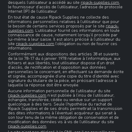
desquels l’utilisateur a accédé au site
ripack-supplies.com
,
le fournisseur d’accès de l’utilisateur, l’adresse de protocole
Internet (IP) de l’utilisateur.
En tout état de cause Ripack Supplies ne collecte des
informations personnelles relatives à l’utilisateur que pour
le besoin de certains services proposés par le site
ripack-
supplies.com
. L’utilisateur fournit ces informations en toute
connaissance de cause, notamment lorsqu’il procède par
lui-même à leur saisie. Il est alors précisé à l’utilisateur du
site
ripack-supplies.com
l’obligation ou non de fournir ces
informations.
Conformément aux dispositions des articles 38 et suivants
de la loi 78-17 du 6 janvier 1978 relative à l’informatique, aux
fichiers et aux libertés, tout utilisateur dispose d’un droit
d’accès, de rectification et d’opposition aux données
personnelles le concernant, en effectuant sa demande écrite
et signée, accompagnée d’une copie du titre d’identité avec
signature du titulaire de la pièce, en précisant l’adresse à
laquelle la réponse doit être envoyée.
Aucune information personnelle de l’utilisateur du site
ripack-supplies.com
n’est publiée à l’insu de l’utilisateur,
échangée, transférée, cédée ou vendue sur un support
quelconque à des tiers. Seule l’hypothèse du rachat de
Ripack Supplies et de ses droits permettrait la transmission
des dites informations à l’éventuel acquéreur qui serait à
son tour tenu de la même obligation de conservation et de
modification des données vis à vis de l’utilisateur du site
ripack-supplies.com
.
Le site n’est pas déclaré à la CNIL car il ne recueille pas