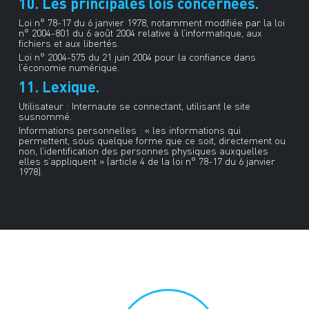
10. Les principales lois concernées.
Loi n° 78-17 du 6 janvier 1978, notamment modifiée par la loi
n° 2004-801 du 6 août 2004 relative à l’informatique, aux
fichiers et aux libertés.
Loi n° 2004-575 du 21 juin 2004 pour la confiance dans
l’économie numérique.
11. Lexique.
Utilisateur : Internaute se connectant, utilisant le site
susnommé.
Informations personnelles : « les informations qui
permettent, sous quelque forme que ce soit, directement ou
non, l’identification des personnes physiques auxquelles
elles s’appliquent » (article 4 de la loi n° 78-17 du 6 janvier
1978).