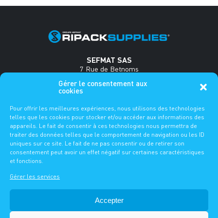
SEFMAT SAS
7 Rue de Betnoms
33185 Le Haillan
Gérer le consentement aux
France
cookies
Tel : +33(0)5 56 34 35 18
Pour offrir les meilleures expériences, nous utilisons des technologies
www.sefmat.com
telles que les cookies pour stocker et/ou accéder aux informations des
appareils. Le fait de consentir à ces technologies nous permettra de
traiter des données telles que le comportement de navigation ou les ID
FAQ
uniques sur ce site. Le fait de ne pas consentir ou de retirer son
consentement peut avoir un effet négatif sur certaines caractéristiques
ES
DE
FR
EN
et fonctions.
Gérer les services
MENTIONS LÉGALES
-
POLITIQUE DE CONFIDENTIALITÉ
Accepter
-
© 2026 -