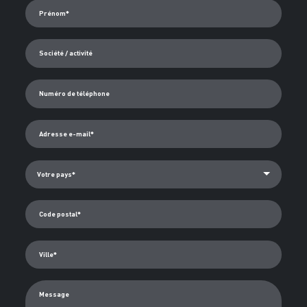
Prénom*
Société / activité
Numéro de téléphone
Adresse e-mail*
Code postal*
Ville*
Message