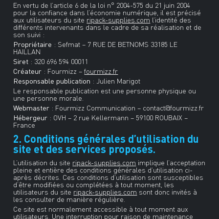
En vertu de l’article 6 de la loi n° 2004-575 du 21 juin 2004
pour la confiance dans l’économie numérique, il est précisé
aux utilisateurs du site
ripack-supplies.com
l’identité des
différents intervenants dans le cadre de sa réalisation et de
son suivi :
Propriétaire
: Sefmat – 7 RUE DE BETNOMS 33185 LE
HAILLAN
Siret
: 320 696 594 00011
Créateur
: Fourmizz –
fourmizz.fr
Responsable publication
: Julien Marigot
Le responsable publication est une personne physique ou
une personne morale.
Webmaster
: Fourmizz Communication – contact@fourmizz.fr
Hébergeur
: OVH – 2 rue Kellermann – 59100 ROUBAIX –
France
2. Conditions générales d’utilisation du
site et des services proposés.
L’utilisation du site
ripack-supplies.com
implique l’acceptation
pleine et entière des conditions générales d’utilisation ci-
après décrites. Ces conditions d’utilisation sont susceptibles
d’être modifiées ou complétées à tout moment, les
utilisateurs du site
ripack-supplies.com
sont donc invités à
les consulter de manière régulière.
Ce site est normalement accessible à tout moment aux
utilisateurs. Une interruption pour raison de maintenance