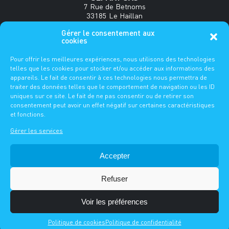
7 Rue de Betnoms
33185 Le Haillan
France
Alternative:
Gérer le consentement aux
Tous les champs marqués d'un * sont obligatoires.
cookies
Tel : +33(0)5 56 34 35 18
www.sefmat.com
Nom*
Dimensions et épaisseurs :
Pour offrir les meilleures expériences, nous utilisons des technologies
telles que les cookies pour stocker et/ou accéder aux informations des
Longueurs
30 à 50 mètres
FAQ
appareils. Le fait de consentir à ces technologies nous permettra de
Prénom
traiter des données telles que le comportement de navigation ou les ID
Largeurs
4 à 15 m
uniques sur ce site. Le fait de ne pas consentir ou de retirer son
ES
DE
FR
EN
consentement peut avoir un effet négatif sur certaines caractéristiques
et fonctions.
Société / activité
Epaisseurs
180 à 300 µ*
MENTIONS LÉGALES
Gérer les services
-
A =
A =
POLITIQUE DE CONFIDENTIALITÉ
Numéro de téléphone*
- GÉRER LE CONSENTEMENT
Accepter
L'ensemble de nos films sont fabriqués en conformité avec la
-
norme ISO 9001:2015.
© 2026 -
Adresse e-mail*
Refuser
Les certifications Bs1,d0 et M1 sont disponibles quelles que
H =
H =
soient les longueurs et largeurs demandées dans la limite de
190 à 300 microns pour le Bs1,d0 et 200 à 300 microns pour le
Voir les préférences
M1.
* Merci de noter qu’au-delà de 210µ ce sera du sur-mesure.
Politique de cookies
Politique de confidentialité