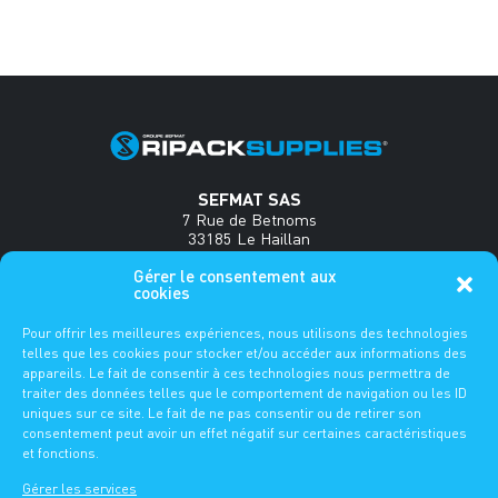
SEFMAT SAS
7 Rue de Betnoms
33185 Le Haillan
France
Gérer le consentement aux
cookies
Tel : +33(0)5 56 34 35 18
www.sefmat.com
Pour offrir les meilleures expériences, nous utilisons des technologies
telles que les cookies pour stocker et/ou accéder aux informations des
FAQ
appareils. Le fait de consentir à ces technologies nous permettra de
traiter des données telles que le comportement de navigation ou les ID
uniques sur ce site. Le fait de ne pas consentir ou de retirer son
ES
DE
FR
EN
consentement peut avoir un effet négatif sur certaines caractéristiques
et fonctions.
MENTIONS LÉGALES
Gérer les services
-