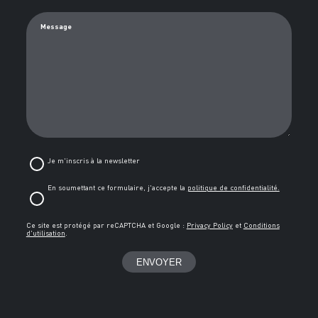
Message
Je m'inscris à la newsletter
En soumettant ce formulaire, j'accepte la
politique de confidentialité.
Ce site est protégé par reCAPTCHA et Google :
Privacy Policy
et
Conditions
d'utilisation
.