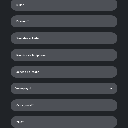
Nom*
Prénom*
Société / activité
Numéro de téléphone
Adresse e-mail*
Code postal*
Ville*