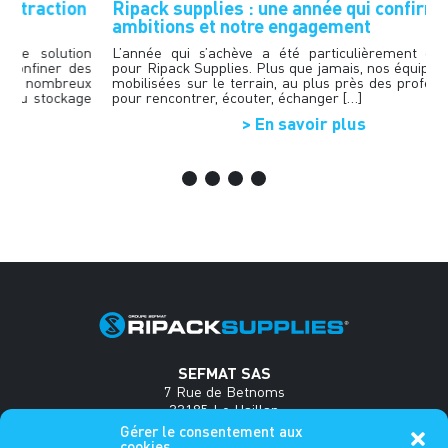
n
Ripack supplies : une année qui confirme nos
H
ambitions et notre engagement
d
t
on
L’année qui s’achève a été particulièrement dynamique
es
pour Ripack Supplies. Plus que jamais, nos équipes se sont
R
ux
mobilisées sur le terrain, au plus près des professionnels,
p
ge
pour rencontrer, écouter, échanger […]
b
f
> En savoir plus
SEFMAT SAS
7 Rue de Betnoms
33185 Le Haillan
France
Gérer le consentement aux
cookies