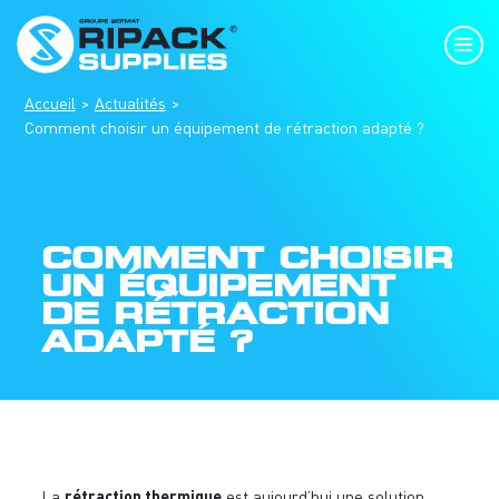
Accueil
Actualités
Comment choisir un équipement de rétraction adapté ?
COMMENT CHOISIR
UN ÉQUIPEMENT
DE RÉTRACTION
ADAPTÉ ?
rétraction thermique
La
est aujourd’hui une solution