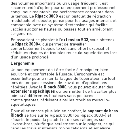
des volumes importants ou un usage fréquent, il est
recommandé d’opter pour un équipement professionnel
conçu pour maintenir une performance constante dans
Ripack 3000
le temps. Le
est un pistolet de rétraction
modulable et robuste, pensé pour les usages intensifs et
compatible avec un système d’extensions qui facilite
l’accès aux zones hautes ou basses tout en améliorant
l’ergonomie.
extension S33
En associant ce pistolet à l’
, vous obtenez
Ripack 3000+
le
, qui permet de travailler
confortablement depuis le sol sans effort excessif et
réduit les risques de troubles musculo-squelettiques lors
d’un usage prolongé.
L’ergonomie
Un bon équipement doit être facile à manipuler, bien
équilibré et confortable à l’usage. L’ergonomie est
essentielle pour limiter la fatigue de l’opérateur, surtout
lors de longues sessions de travail ou d’applications
Ripack 3000
répétées. Avec le
, vous pouvez ajouter des
extensions spécifiques
qui permettent de travailler plus
loin ou à différentes hauteurs sans postures
contraignantes, réduisant ainsi les troubles musculo-
squelettiques.
support de bras
Pour aller encore plus loin en confort, le
Ripack
se fixe sur le
Ripack 3000
(ou
Ripack 3000+
) et
répartit le poids du pistolet et de ses rallonges sur
l’avant-bras, plutôt que seulement sur le poignet, ce qui
rend les travaux intensifs moins fatigants et améliore