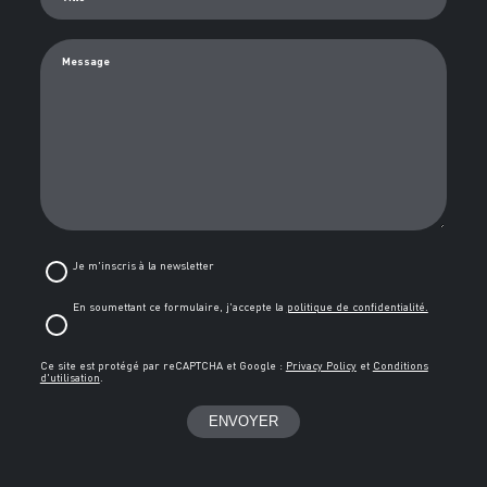
Ville*
Message
Je m'inscris à la newsletter
En soumettant ce formulaire, j'accepte la
politique de confidentialité.
Ce site est protégé par reCAPTCHA et Google :
Privacy Policy
et
Conditions
d'utilisation
.