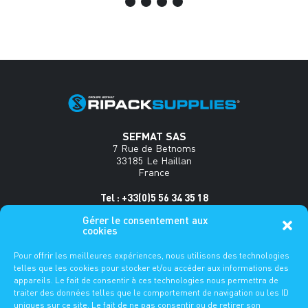
SEFMAT SAS
7 Rue de Betnoms
33185 Le Haillan
France
Tel : +33(0)5 56 34 35 18
Gérer le consentement aux
www.sefmat.com
cookies
FAQ
Pour offrir les meilleures expériences, nous utilisons des technologies
telles que les cookies pour stocker et/ou accéder aux informations des
appareils. Le fait de consentir à ces technologies nous permettra de
ES
DE
FR
EN
traiter des données telles que le comportement de navigation ou les ID
uniques sur ce site. Le fait de ne pas consentir ou de retirer son