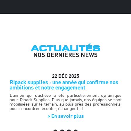
ACTUALITÉS
NOS DERNIÈRES NEWS
22
DÉC
2025
n
Ripack supplies : une année qui confirme nos
H
ambitions et notre engagement
d
t
on
L’année qui s’achève a été particulièrement dynamique
es
pour Ripack Supplies. Plus que jamais, nos équipes se sont
R
ux
mobilisées sur le terrain, au plus près des professionnels,
p
ge
pour rencontrer, écouter, échanger […]
b
f
> En savoir plus