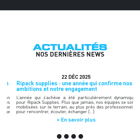
ACTUALITÉS
NOS DERNIÈRES NEWS
22
DÉC
2025
n
Ripack supplies : une année qui confirme nos
H
ambitions et notre engagement
d
t
on
L’année qui s’achève a été particulièrement dynamique
es
pour Ripack Supplies. Plus que jamais, nos équipes se sont
R
ux
mobilisées sur le terrain, au plus près des professionnels,
p
ge
pour rencontrer, écouter, échanger […]
b
f
> En savoir plus