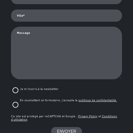
Code postal*
Ville*
Message
Je m'inscris à la newsletter
En soumettant ce formulaire, j'accepte la
politique de confidentialité.
Ce site est protégé par reCAPTCHA et Google :
Privacy Policy
et
Conditions
d'utilisation
.