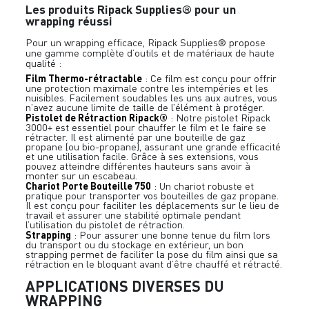
Les produits Ripack Supplies® pour un
wrapping réussi
Pour un wrapping efficace, Ripack Supplies® propose
une gamme complète d’outils et de matériaux de haute
qualité :
Film Thermo-rétractable
: Ce film est conçu pour offrir
une protection maximale contre les intempéries et les
nuisibles. Facilement soudables les uns aux autres, vous
n’avez aucune limite de taille de l’élément à protéger.
Pistolet de Rétraction Ripack®
: Notre pistolet Ripack
3000+ est essentiel pour chauffer le film et le faire se
rétracter. Il est alimenté par une bouteille de gaz
propane (ou bio-propane), assurant une grande efficacité
et une utilisation facile. Grâce à ses extensions, vous
pouvez atteindre différentes hauteurs sans avoir à
monter sur un escabeau.
Chariot Porte Bouteille 750
: Un chariot robuste et
pratique pour transporter vos bouteilles de gaz propane.
Il est conçu pour faciliter les déplacements sur le lieu de
travail et assurer une stabilité optimale pendant
l’utilisation du pistolet de rétraction.
Strapping
: Pour assurer une bonne tenue du film lors
du transport ou du stockage en extérieur, un bon
strapping permet de faciliter la pose du film ainsi que sa
rétraction en le bloquant avant d’être chauffé et rétracté.
APPLICATIONS DIVERSES DU
WRAPPING