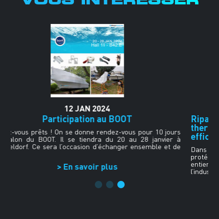
26
NOV
2024
Ripack Supplies® : L’expertise du film
thermo-rétractable pour une protection
rs
efficace
 à
de
Dans de nombreux secteurs industriels, le besoin de
protéger des surfaces, des matériaux ou même des sites
entiers est crucial. Que ce soit dans le secteur du bâtiment,
l’industrie ou […]
> En savoir plus