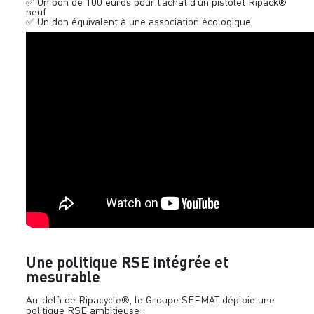
✅ Un bon de 100 euros pour l’achat d’un pistolet Ripack®
neuf
✅ Un don équivalent à une association écologique,
Une politique RSE intégrée et
mesurable
Au-delà de Ripacycle®, le Groupe SEFMAT déploie une
politique RSE ambitieuse :