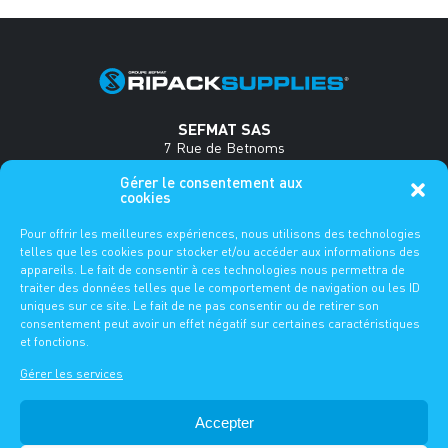
SEFMAT SAS
7 Rue de Betnoms
33185 Le Haillan
Gérer le consentement aux
France
cookies
Tel : +33(0)5 56 34 35 18
Pour offrir les meilleures expériences, nous utilisons des technologies
www.sefmat.com
telles que les cookies pour stocker et/ou accéder aux informations des
appareils. Le fait de consentir à ces technologies nous permettra de
FAQ
traiter des données telles que le comportement de navigation ou les ID
uniques sur ce site. Le fait de ne pas consentir ou de retirer son
DE
FR
EN
consentement peut avoir un effet négatif sur certaines caractéristiques
et fonctions.
Gérer les services
MENTIONS LÉGALES
-
POLITIQUE DE CONFIDENTIALITÉ
Accepter
- GÉRER LE CONSENTEMENT