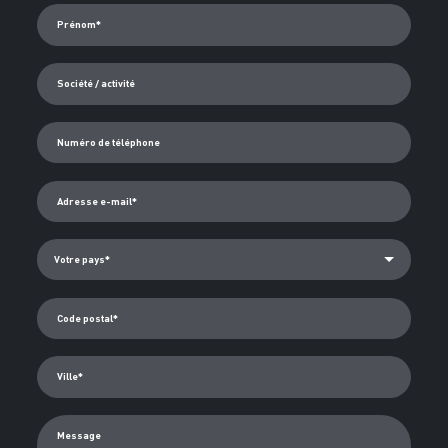
Prénom*
Société / activité
Numéro de téléphone
Adresse e-mail*
Code postal*
Ville*
Message