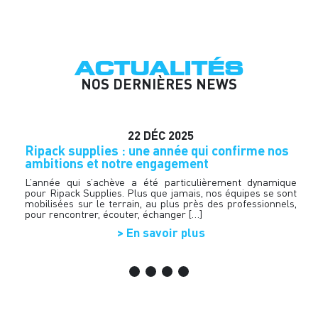
ACTUALITÉS
NOS DERNIÈRES NEWS
22
DÉC
2025
n
Ripack supplies : une année qui confirme nos
H
ambitions et notre engagement
d
t
on
L’année qui s’achève a été particulièrement dynamique
es
pour Ripack Supplies. Plus que jamais, nos équipes se sont
R
ux
mobilisées sur le terrain, au plus près des professionnels,
p
ge
pour rencontrer, écouter, échanger […]
b
f
> En savoir plus