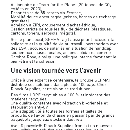
Actionnaire de Team for the Planet (20 tonnes de CO₂
évitées en 2023),
Propriétaire de 85 arbres via Ecotree,
Mobilité douce encouragée (primes, bornes de recharge
gratuites),
Adhésion à ZIRI, groupement d’achat éthique,
Gestion stricte de tous les flux de déchets (plastiques,
cartons, toners, aérosols, mégots).
Sur le plan social, SEFMAT agit aussi pour l’inclusion, la
solidarité et la qualité de vie au travail : partenariats avec
des ESAT, accueil de salariés en situation de handicap,
soutien aux causes locales, actions solidaires comme
Octobre Rose, ainsi qu’une politique interne favorisant le
bien-être et la cohésion.
Une vision tournée vers l’avenir
Grâce à une expertise centenaire, le Groupe SEFMAT
distribue ses solutions dans plus de 100 pays. Chez
Ripack Supplies, cette vision se traduit par :
Des films LDPE recyclables à 100 % et intégrant des
matières recyclées,
Une qualité constante avec rétraction bi-orientée et
stabilisation anti-UV,
Une adaptabilité à toutes les formes et tailles de
produits, de l’avion de chasse en passant par de grands
paquebots jusqu’aux stocks industriels.
Avec Ripacycle®, Ripack Supplies franchit un nouveau
cap : offrir une solution circulaire complète, de la