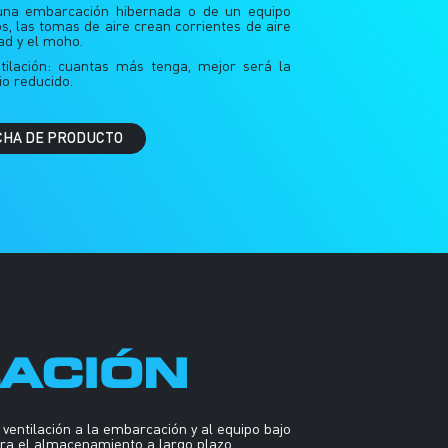
na embarcación hibernada o de un equipo
s, las tomas de aire crean corrientes de aire
dad y el moho.
tilación: cuantas más tenga, mejor será la
io reducido.
CHA DE PRODUCTO
LACIÓN
ventilación a la embarcación y al equipo bajo
para el almacenamiento a largo plazo.