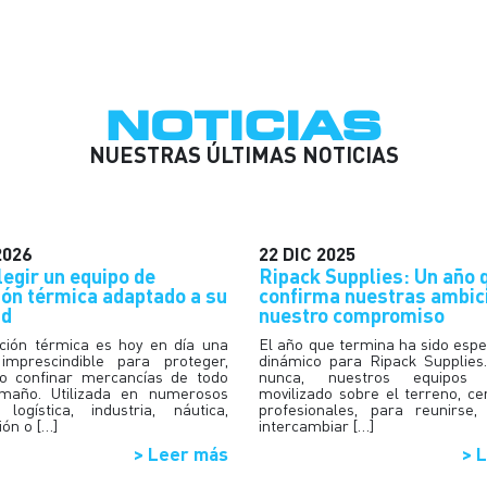
NOTICIAS
NUESTRAS ÚLTIMAS NOTICIAS
2026
22
DIC
2025
egir un equipo de
Ripack Supplies: Un año 
ión térmica adaptado a su
confirma nuestras ambic
ad
nuestro compromiso
ción térmica es hoy en día una
El año que termina ha sido esp
 imprescindible para proteger,
dinámico para Ripack Supplies
o confinar mercancías de todo
nunca, nuestros equipo
amaño. Utilizada en numerosos
movilizado sobre el terreno, ce
 logística, industria, náutica,
profesionales, para reunirse,
ión o […]
intercambiar […]
> Leer más
> 