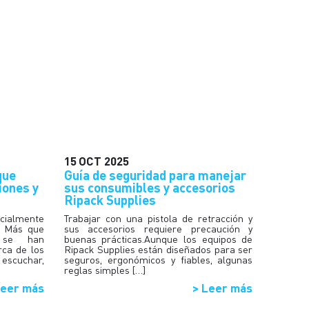
15
OCT
2025
que
Guía de seguridad para manejar
iones y
sus consumibles y accesorios
Ripack Supplies
ecialmente
Trabajar con una pistola de retracción y
. Más que
sus accesorios requiere precaución y
s se han
buenas prácticas.Aunque los equipos de
rca de los
Ripack Supplies están diseñados para ser
 escuchar,
seguros, ergonómicos y fiables, algunas
reglas simples […]
Leer más
> Leer más