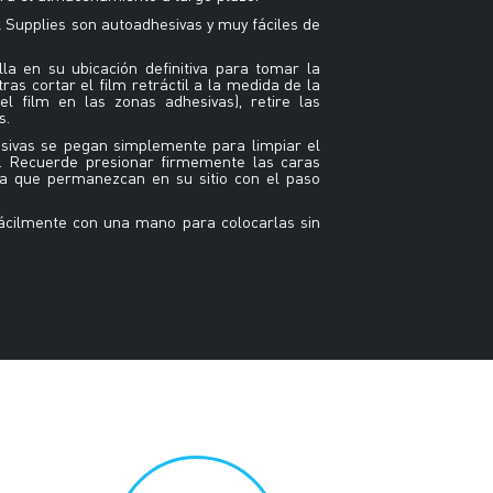
ck Supplies son autoadhesivas y muy fáciles de
lla en su ubicación definitiva para tomar la
tras cortar el film retráctil a la medida de la
el film en las zonas adhesivas), retire las
s.
sivas se pegan simplemente para limpiar el
o. Recuerde presionar firmemente las caras
ara que permanezcan en su sitio con el paso
fácilmente con una mano para colocarlas sin