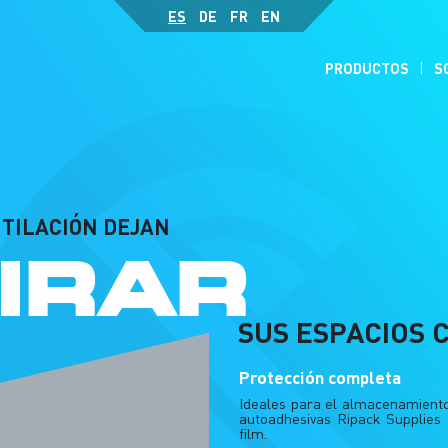
ES
DE
FR
EN
PRODUCTOS
S
NTILACIÓN DEJAN
IRAR
SUS ESPACIOS 
Protección completa
Ideales para el almacenamiento d
autoadhesivas Ripack Supplies 
film.