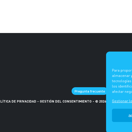
Para propor
almacenar y/
tecnologías
los identifi
ES
DE
F
Pregunta frecuente
afectar neg
Gestionar lo
LÍTICA DE PRIVACIDAD
- GESTIÓN DEL CONSENTIMIENTO
-
© 2026 -
a