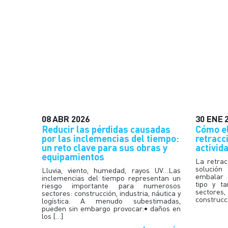
08
ABR
2026
30
ENE
Reducir las pérdidas causadas
Cómo el
por las inclemencias del tiempo:
retracc
un reto clave para sus obras y
activid
equipamientos
La retrac
solución
Lluvia, viento, humedad, rayos UV…Las
embalar 
inclemencias del tiempo representan un
tipo y t
riesgo importante para numerosos
sectores,
sectores: construcción, industria, náutica y
construcc
logística. A menudo subestimadas,
pueden sin embargo provocar:• daños en
los […]