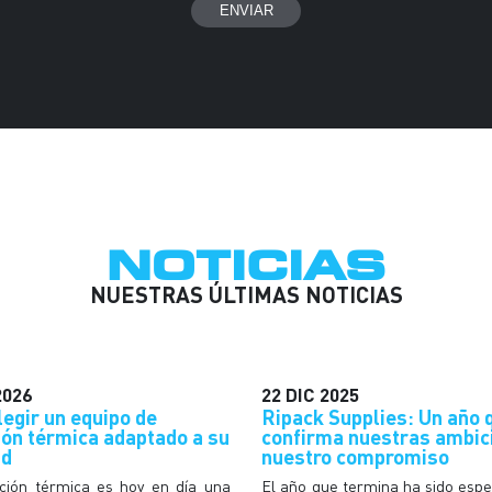
NOTICIAS
NUESTRAS ÚLTIMAS NOTICIAS
2026
22
DIC
2025
egir un equipo de
Ripack Supplies: Un año 
ión térmica adaptado a su
confirma nuestras ambic
ad
nuestro compromiso
ción térmica es hoy en día una
El año que termina ha sido esp