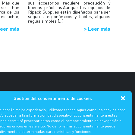
. Más que
sus accesorios requiere precaución y
s se han
buenas prácticas.Aunque los equipos de
rca de los
Ripack Supplies están diseñados para ser
 escuchar,
seguros, ergonómicos y fiables, algunas
reglas simples […]
Leer más
> Leer más
Gestión del consentimiento de cookies
cionar la mejor experiencia, utilizamos tecnologías como las cookies para
o acceder a la información del dispositivo. El consentimiento a estas
 nos permitirá procesar datos como el comportamiento de navegación o
cadores únicos en este sitio. No dar o retirar el consentimiento puede
R
EN
ativamente a determinadas características y funciones.