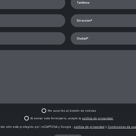
Teléfono
Dirección*
Ciudad*
Me suscribo al boletín de noticias
Al enviar este formulario, acepto la
política de privacidad.
Este sitio está protegido por reCAPTCHA y Google :
política de privacidad
y
Condiciones de us