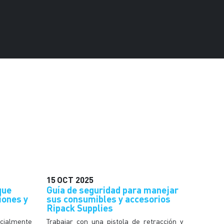
15
OCT
2025
que
Guía de seguridad para manejar
iones y
sus consumibles y accesorios
Ripack Supplies
ecialmente
Trabajar con una pistola de retracción y