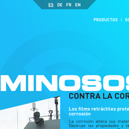
ES
DE
FR
EN
PRODUCTOS
S
MINOSO
CONTRA LA CO
Los films retráctiles prot
corrosión
La corrosión altera sus mate
Destruye las propiedades y la