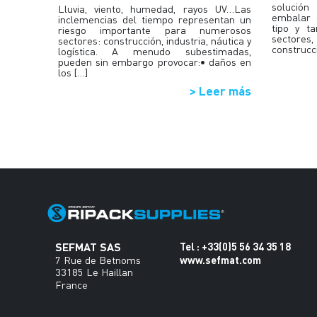
solución
Lluvia, viento, humedad, rayos UV…Las
embalar 
inclemencias del tiempo representan un
tipo y t
riesgo importante para numerosos
sectores,
sectores: construcción, industria, náutica y
construcc
logística. A menudo subestimadas,
pueden sin embargo provocar:• daños en
los […]
> Leer más
SEFMAT SAS
Tel : +33(0)5 56 34 35 18
www.sefmat.com
7 Rue de Betnoms
33185 Le Haillan
France