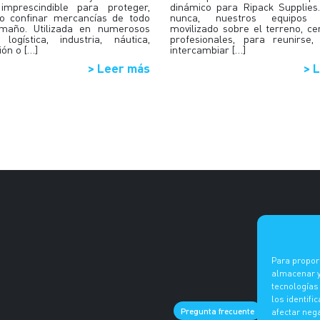
 imprescindible para proteger,
dinámico para Ripack Supplies
o confinar mercancías de todo
nunca, nuestros equipo
amaño. Utilizada en numerosos
movilizado sobre el terreno, ce
 logística, industria, náutica,
profesionales, para reunirse,
ión o […]
intercambiar […]
> Leer más
> 
Para propor
almacenar y/
tecnologías
los identifi
ES
DE
F
Pregunta frecuente
afectar neg