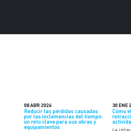
08
ABR
2026
30
ENE
Reducir las pérdidas causadas
Cómo el
por las inclemencias del tiempo:
retracc
un reto clave para sus obras y
activid
equipamientos
La retrac