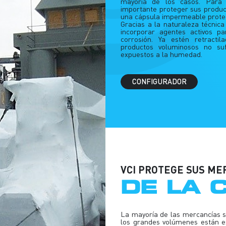
mayoría de los casos. Para 
importante proteger sus produ
una cápsula impermeable prote
Gracias a la naturaleza técnica
incorporar agentes activos p
corrosión. Ya estén retract
productos voluminosos no suf
expuestos a la humedad.
CONFIGURADOR
VCI PROTEGE SUS ME
DE LA 
La mayoría de las mercancías s
los grandes volúmenes están ex