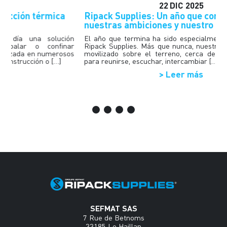
Ripack Supplies: Un año que confirma
G
nuestras ambiciones y nuestro compromiso
c
ón
El año que termina ha sido especialmente dinámico para
T
ar
Ripack Supplies. Más que nunca, nuestros equipos se han
r
os
movilizado sobre el terreno, cerca de los profesionales,
d
para reunirse, escuchar, intercambiar […]
e
> Leer más
SEFMAT SAS
7 Rue de Betnoms
33185 Le Haillan
France