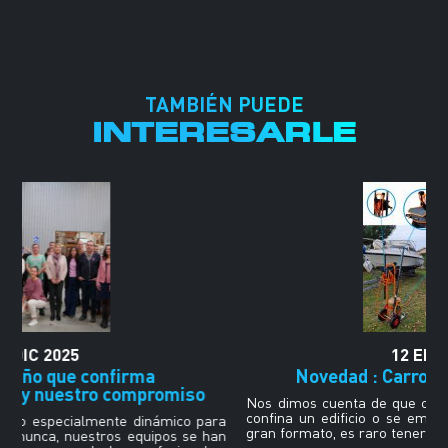
TAMBIÉN PUEDE
INTERESARLE
12
ENE
2024
Novedad : Carro porta botellas750
Nos dimos cuenta de que cuando se hiberna un barco, se
confina un edificio o se embala un producto industrial de
ra
gran formato, es raro tener un lugar donde colocar […]
an