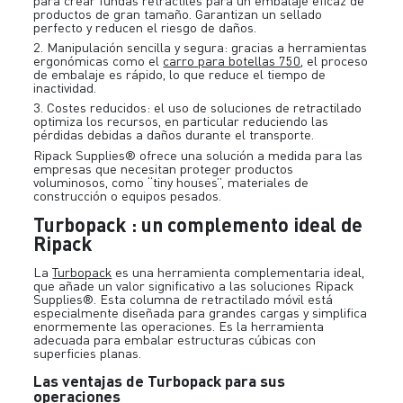
para crear fundas retráctiles para un embalaje eficaz de
productos de gran tamaño. Garantizan un sellado
perfecto y reducen el riesgo de daños.
2. Manipulación sencilla y segura: gracias a herramientas
ergonómicas como el
carro para botellas 750
, el proceso
de embalaje es rápido, lo que reduce el tiempo de
inactividad.
3. Costes reducidos: el uso de soluciones de retractilado
optimiza los recursos, en particular reduciendo las
pérdidas debidas a daños durante el transporte.
Ripack Supplies® ofrece una solución a medida para las
empresas que necesitan proteger productos
voluminosos, como “tiny houses”, materiales de
construcción o equipos pesados.
Turbopack : un complemento ideal de
Ripack
La
Turbopack
es una herramienta complementaria ideal,
que añade un valor significativo a las soluciones Ripack
Supplies®. Esta columna de retractilado móvil está
especialmente diseñada para grandes cargas y simplifica
enormemente las operaciones. Es la herramienta
adecuada para embalar estructuras cúbicas con
superficies planas.
Las ventajas de Turbopack para sus
operaciones