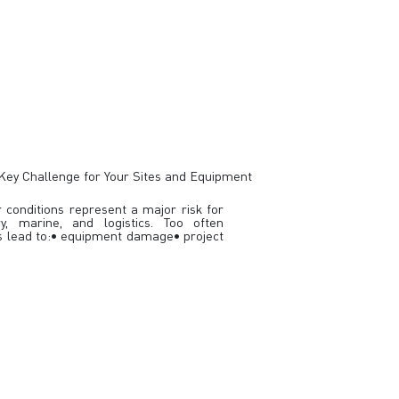
ey Challenge for Your Sites and Equipment
 conditions represent a major risk for
ry, marine, and logistics. Too often
s lead to:• equipment damage• project