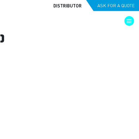
DISTRIBUTOR
ASK FOR A QUOTE
SOLUTIONS
APPLICATIONS
THE GROUP
CONTACT
)