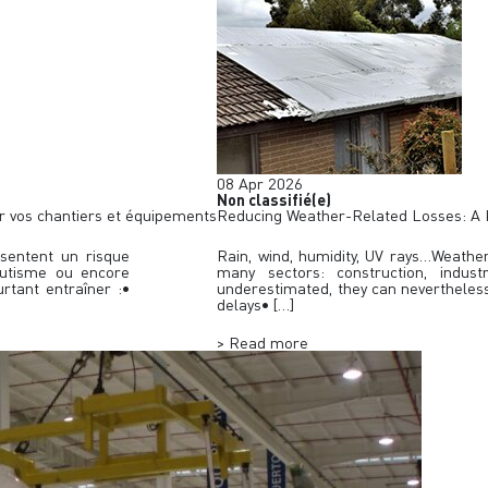
08
Apr
2026
Non classifié(e)
ur vos chantiers et équipements
Reducing Weather-Related Losses: A K
ésentent un risque
Rain, wind, humidity, UV rays…Weather
autisme ou encore
many sectors: construction, indust
rtant entraîner :•
underestimated, they can nevertheles
delays• […]
> Read more