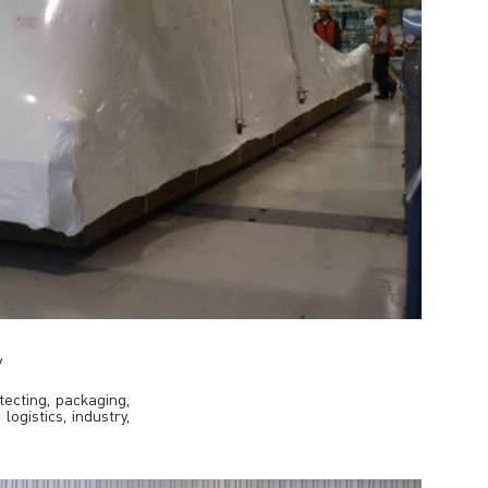
y
tecting, packaging,
ogistics, industry,